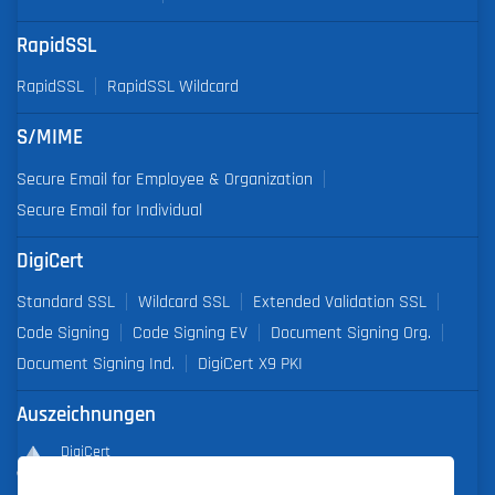
RapidSSL
RapidSSL
RapidSSL Wildcard
S/MIME
Secure Email for Employee & Organization
Secure Email for Individual
DigiCert
Standard SSL
Wildcard SSL
Extended Validation SSL
Code Signing
Code Signing EV
Document Signing Org.
Document Signing Ind.
DigiCert X9 PKI
Auszeichnungen
DigiCert
Partner of the Year 2019