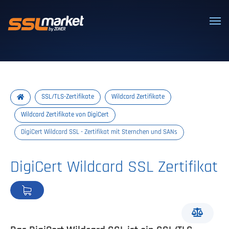
Vertrauenswürdige SSL/TLS-Zertifi
SSL/TLS-Zertifikate
Wildcard Zertifikate
Wildcard Zertifikate von DigiCert
DigiCert Wildcard SSL - Zertifikat mit Sternchen und SANs
DigiCert Wildcard SSL Zertifikat