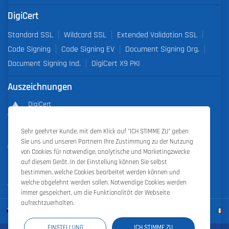
DigiCert
Standard SSL
Wildcard SSL
Extended Validation SSL
Code Signing
Code Signing EV
Document Signing Org.
Document Signing Ind.
DigiCert X9 PKI
Auszeichnungen
DigiCert
Partner of the Year 2019
Sehr geehrter Kunde, mit dem Klick auf "ICH STIMME ZU" geben
Outstanding Sales Performance Award 2018, 2019, 2020, 2021,
Sie uns und unseren Partnern Ihre Zustimmung zu der Nutzung
2022
von Cookies für notwendige, analytische und Marketingzwecke
auf diesem Gerät. In der Einstellung können Sie selbst
bestimmen, welche Cookies bearbeitet werden können und
welche abgelehnt werden sollen. Notwendige Cookies werden
immer gespeichert, um die Funktionalität der Webseite
aufrechtzuerhalten.
EINSTELLUNG
ICH STIMME ZU