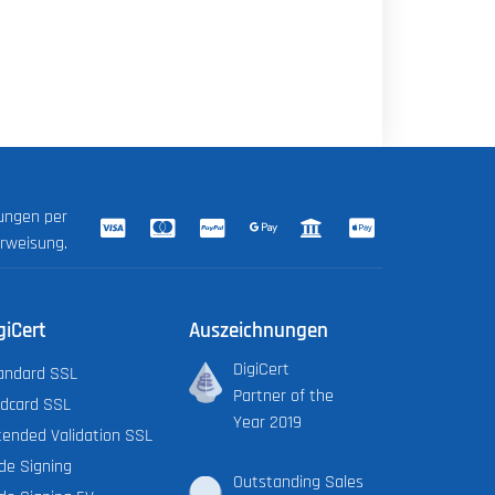
lungen per
erweisung.
giCert
Auszeichnungen
DigiCert
andard SSL
Partner of the
ldcard SSL
Year 2019
tended Validation SSL
de Signing
Outstanding Sales