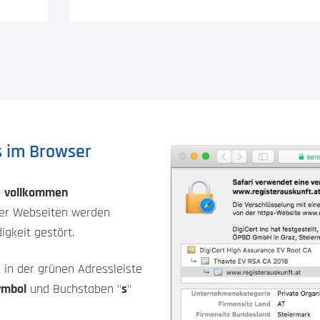
ts im Browser
d
vollkommen
er Webseiten werden
gkeit gestört.
in der grünen Adressleiste
ymbol
und Buchstaben "
s
"