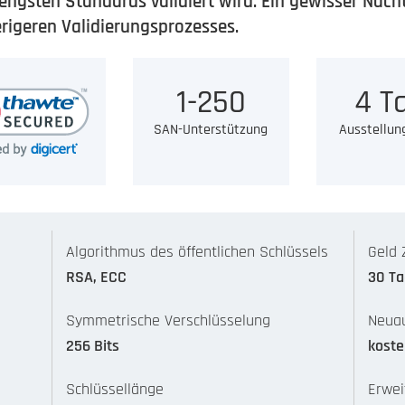
ngsten Standards validiert wird. Ein gewisser Nachtei
erigeren Validierungsprozesses.
1-250
4 T
SAN-Unterstützung
Ausstellun
Algorithmus des öffentlichen Schlüssels
Geld 
RSA, ECC
30 T
Symmetrische Verschlüsselung
Neuau
256 Bits
koste
Schlüssellänge
Erwei