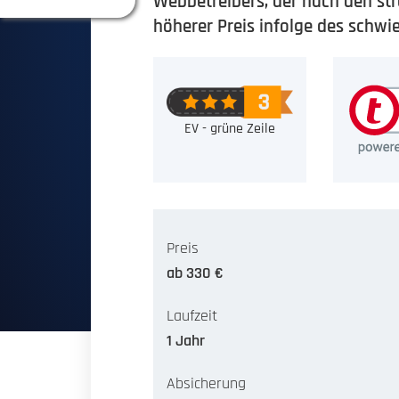
Webbetreibers, der nach den stre
höherer Preis infolge des schwi
EV - grüne Zeile
Preis
ab 330 €
Laufzeit
1 Jahr
Absicherung