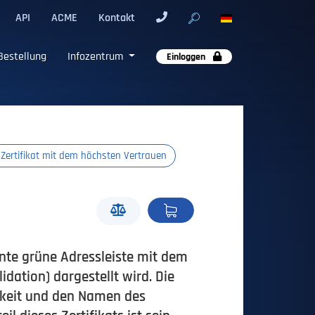
API
ACME
Kontakt
Bestellung
Infozentrum
Einloggen
Zertifikat mit dem höchsten Vertrauen
ante grüne Adressleiste mit dem
dation) dargestellt wird. Die
igkeit und den Namen des