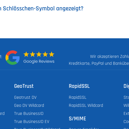
n Schlösschen-Symbol angezeigt?
Wir akzeptieren Zah
uf:
Kreditkarte, PayPal und Banküb
GeoTrust
RapidSSL
Di
Geotrust DV
RapidSSL
St
Geo DV Wildcard
RapidSSL Wildcard
Wi
ard
True BusinessID
Ex
S/MIME
True BusinessID EV
Co