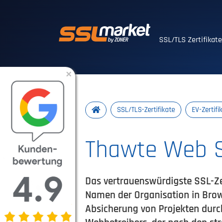
Vertrauenswürdig
SSL/TLS Zertifikat
×
SSL/TLS-Zertifikate
EV-Zertifi
Thawte Web S
Das vertrauenswürdigste SSL-Zer
Namen der Organisation in Brows
Absicherung von Projekten durc