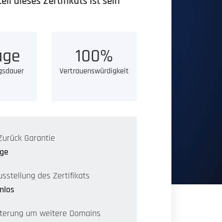
l dieses Zertifikats ist sein
age
100%
gsdauer
Vertrauenswürdigkeit
Zurück Garantie
age
sstellung des Zertifikats
nlos
terung um weitere Domains