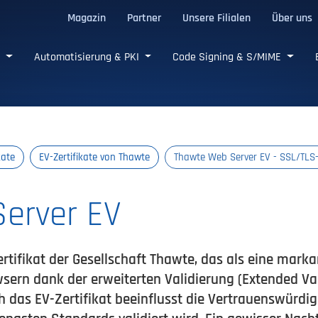
Magazin
Partner
Unsere Filialen
Über uns
e SSL/TLS-Zertifikate
e
Automatisierung & PKI
Code Signing & S/MIME
kate
EV-Zertifikate von Thawte
Thawte Web Server EV - SSL/TLS-
erver EV
tifikat der Gesellschaft Thawte, das als eine mark
ern dank der erweiterten Validierung (Extended Vali
h das EV-Zertifikat beeinflusst die Vertrauenswürd