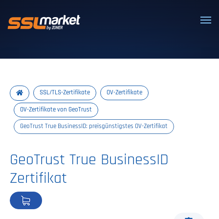
Vertrauenswürdige SSL/TLS-Zertifi
SSL/TLS-Zertifikate
OV-Zertifikate
OV-Zertifikate von GeoTrust
GeoTrust True BusinessID: preisgünstigstes OV-Zertifikat
GeoTrust True BusinessID
Zertifikat