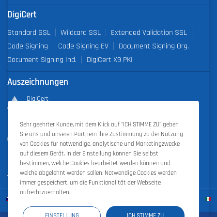
DigiCert
Standard SSL
Wildcard SSL
Extended Validation SSL
Code Signing
Code Signing EV
Document Signing Org.
Document Signing Ind.
DigiCert X9 PKI
Auszeichnungen
DigiCert
Partner of the Year 2019
Sehr geehrter Kunde, mit dem Klick auf "ICH STIMME ZU" geben
Outstanding Sales Performance Award 2018, 2019, 2020, 2021,
Sie uns und unseren Partnern Ihre Zustimmung zu der Nutzung
2022
von Cookies für notwendige, analytische und Marketingzwecke
auf diesem Gerät. In der Einstellung können Sie selbst
bestimmen, welche Cookies bearbeitet werden können und
welche abgelehnt werden sollen. Notwendige Cookies werden
immer gespeichert, um die Funktionalität der Webseite
aufrechtzuerhalten.
EINSTELLUNG
ICH STIMME ZU