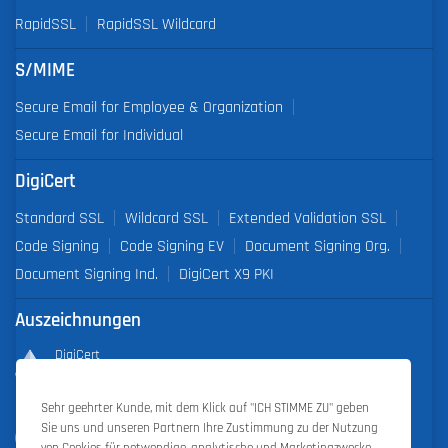
RapidSSL
RapidSSL Wildcard
S/MIME
Secure Email for Employee & Organization
Secure Email for Individual
DigiCert
Standard SSL
Wildcard SSL
Extended Validation SSL
Code Signing
Code Signing EV
Document Signing Org.
Document Signing Ind.
DigiCert X9 PKI
Auszeichnungen
DigiCert
Partner of the Year 2019
Sehr geehrter Kunde, mit dem Klick auf "ICH STIMME ZU" geben
Outstanding Sales Performance Award 2018, 2019, 2020, 2021,
Sie uns und unseren Partnern Ihre Zustimmung zu der Nutzung
2022