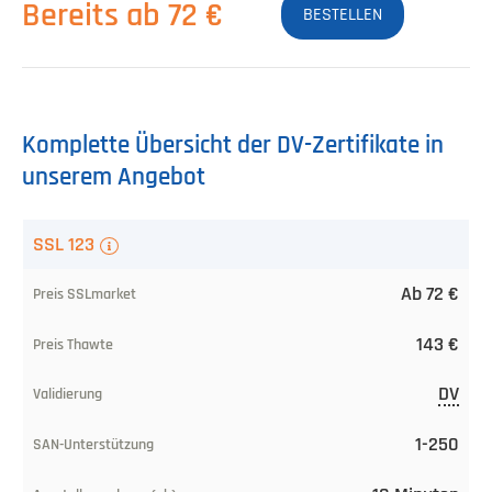
Bereits ab 72 €
BESTELLEN
Komplette Übersicht der DV-Zertifikate in
unserem Angebot
SSL/TLS-
SSL 123
Zertifikat
Ab 72 €
Preis
143 €
ab
bei
DV
SSLmarket
1-250
Preis