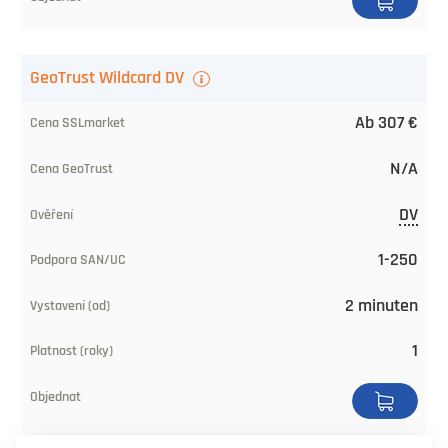
GeoTrust Wildcard DV
Ab 307 €
N/A
DV
1-250
2 minuten
1