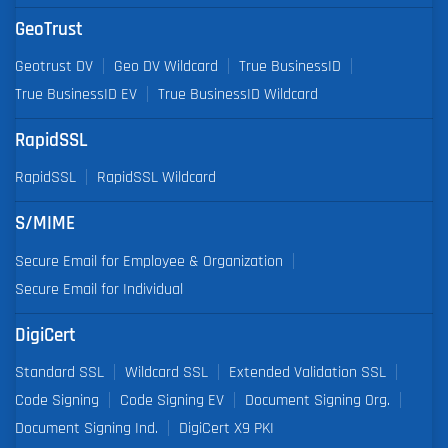
GeoTrust
Geotrust DV
Geo DV Wildcard
True BusinessID
True BusinessID EV
True BusinessID Wildcard
RapidSSL
RapidSSL
RapidSSL Wildcard
S/MIME
Secure Email for Employee & Organization
Secure Email for Individual
DigiCert
Standard SSL
Wildcard SSL
Extended Validation SSL
Code Signing
Code Signing EV
Document Signing Org.
Document Signing Ind.
DigiCert X9 PKI