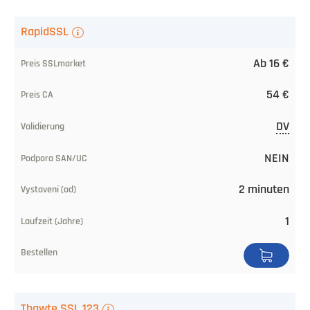
SSL
RapidSSL
Zertifikat
Ab 16 €
Preis
54 €
ab
SSLmarket
DV
Preis
NEIN
CA
2 minuten
Validierung
1
SAN/UC-
Unterstützung
Ausstellungsdauer
Thawte SSL 123