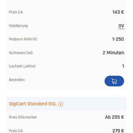
143 €
DV
1-250
2 Minuten
1
DigiCert Standard SSL
Ab 255 €
279 €