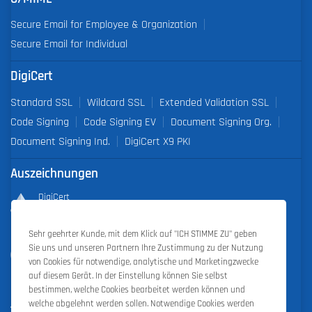
Secure Email for Employee & Organization
Secure Email for Individual
DigiCert
Standard SSL
Wildcard SSL
Extended Validation SSL
Code Signing
Code Signing EV
Document Signing Org.
Document Signing Ind.
DigiCert X9 PKI
Auszeichnungen
DigiCert
Partner of the Year 2019
Sehr geehrter Kunde, mit dem Klick auf "ICH STIMME ZU" geben
Outstanding Sales Performance Award 2018, 2019, 2020, 2021,
Sie uns und unseren Partnern Ihre Zustimmung zu der Nutzung
2022
von Cookies für notwendige, analytische und Marketingzwecke
auf diesem Gerät. In der Einstellung können Sie selbst
bestimmen, welche Cookies bearbeitet werden können und
welche abgelehnt werden sollen. Notwendige Cookies werden