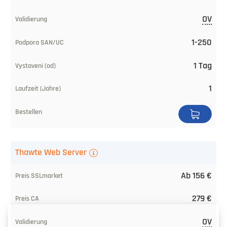
OV
1-250
1 Tag
1
Thawte Web Server
Ab 156 €
279 €
OV