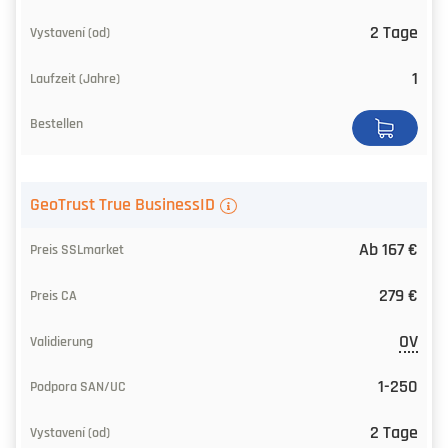
2 Tage
1
GeoTrust True BusinessID
Ab 167 €
279 €
OV
1-250
2 Tage