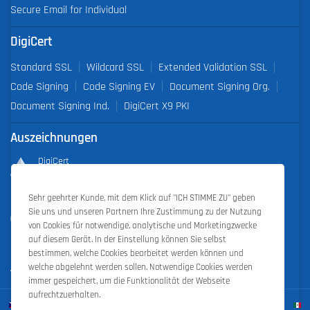
Secure Email for Individual
DigiCert
Standard SSL
Wildcard SSL
Extended Validation SSL
Code Signing
Code Signing EV
Document Signing Org.
Document Signing Ind.
DigiCert X9 PKI
Auszeichnungen
DigiCert
Partner of the Year 2019
Sehr geehrter Kunde, mit dem Klick auf "ICH STIMME ZU" geben
Outstanding Sales Performance Award 2018, 2019, 2020, 2021,
Sie uns und unseren Partnern Ihre Zustimmung zu der Nutzung
2022
von Cookies für notwendige, analytische und Marketingzwecke
auf diesem Gerät. In der Einstellung können Sie selbst
bestimmen, welche Cookies bearbeitet werden können und
welche abgelehnt werden sollen. Notwendige Cookies werden
immer gespeichert, um die Funktionalität der Webseite
aufrechtzuerhalten.