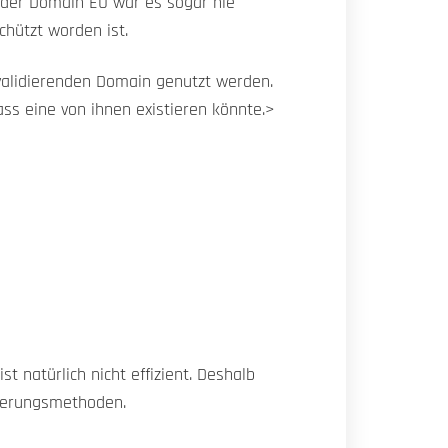
i der Domain EU war es sogar nie
hützt worden ist.
 validierenden Domain genutzt werden.
ass eine von ihnen existieren könnte.>
 natürlich nicht effizient. Deshalb
zierungsmethoden.