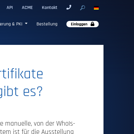
API
ACME
Kontakt
erung & PKI
Bestellung
Einloggen
tifikate
gibt es?
ie manuelle, von der WhoIs-
m ist für die Ausstellung