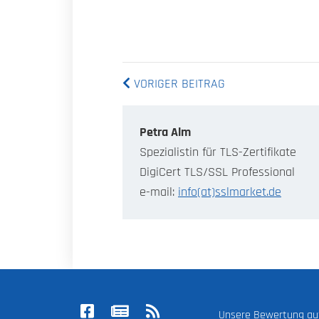
VORIGER BEITRAG
Petra Alm
Spezialistin für TLS-Zertifikate
DigiCert TLS/SSL Professional
e-mail:
info(at)sslmarket.de
Unsere Bewertung a