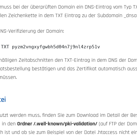
 muss bei der überprüften Domain ein DNS-Eintrag vom Typ TXT
kalen Zeichenkette in dem TXT Eintrag zu der Subdomain _dnsa
DNS-Verifizierung der Domain:
 TXT pyzm2vngxyfgwbh5d04n7j9nl4zrp51v
elmäßigen Zeitabschnitten den TXT-Eintrag in dem DNS der Dom
fikatsbestellung bestätigen und das Zertifikat automatisch aus
müssen.
tei
genutzt werden muss, finden Sie zum Download im Detail der Bes
ie in den
Ordner /.well-known/pki-validation/
(auf FTP der Doma
 ist und ob sie zum Beispiel von der Datei .htaccess nicht ei