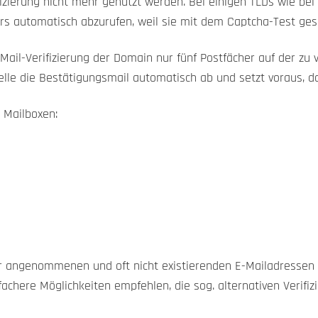
fizierung nicht mehr genutzt werden. Bei einigen TLDs wie be
rs automatisch abzurufen, weil sie mit dem Captcha-Test gesc
Mail-Verifizierung der Domain nur fünf Postfächer auf der zu
telle die Bestätigungsmail automatisch ab und setzt voraus, d
 Mailboxen:
 angenommenen und oft nicht existierenden E-Mailadressen ist
achere Möglichkeiten empfehlen, die sog. alternativen Verifi