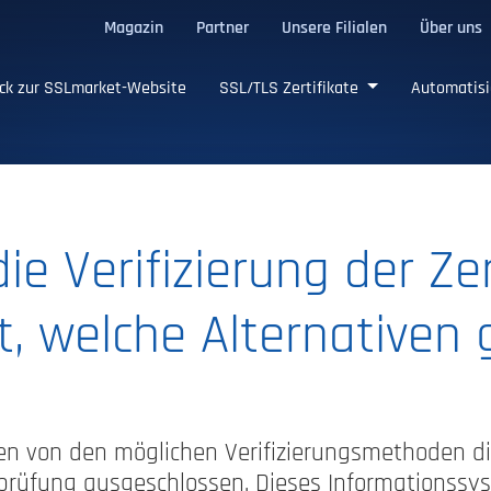
Magazin
Partner
Unsere Filialen
Über uns
ge SSL/TLS-Zertifikate
ck zur SSLmarket-Website
SSL/TLS Zertifikate
Automatisi
die Verifizierung der Zer
, welche Alternativen 
aben von den möglichen Verifizierungsmethoden d
üfung ausgeschlossen. Dieses Informationssyste