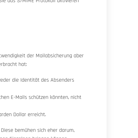
ie das S/MIME Protokoll aktivieren
twendigkeit der Mailabsicherung aber
erbracht hat:
eder die Identität des Absenders
chen E-Mails schützen könnten, nicht
rden Dollar erreicht.
t. Diese bemühen sich eher darum,