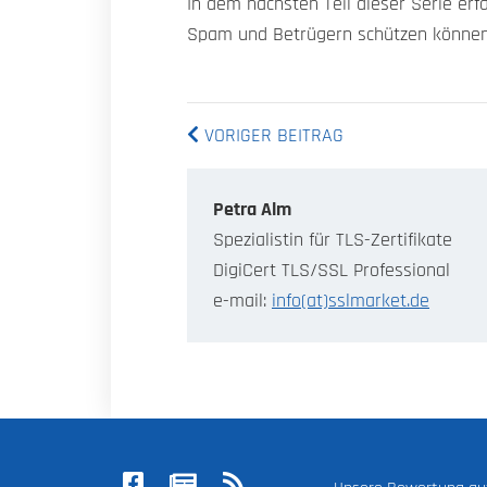
In dem nächsten Teil dieser Serie er
Spam und Betrügern schützen können
VORIGER BEITRAG
Petra Alm
Spezialistin für TLS-Zertifikate
DigiCert TLS/SSL Professional
e-mail:
info(at)sslmarket.de