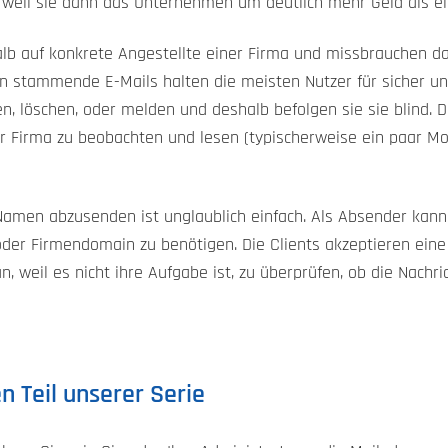
 weil sie dann das Unternehmen um deutlich mehr Geld als ei
halb auf konkrete Angestellte einer Firma und missbrauchen 
rn stammende E-Mails halten die meisten Nutzer für sicher 
n, löschen, oder melden und deshalb befolgen sie sie blind. D
r Firma zu beobachten und lesen (typischerweise ein paar Mo
Namen abzusenden ist unglaublich einfach. Als Absender kann
er Firmendomain zu benötigen. Die Clients akzeptieren eine
 weil es nicht ihre Aufgabe ist, zu überprüfen, ob die Nachri
n Teil unserer Serie