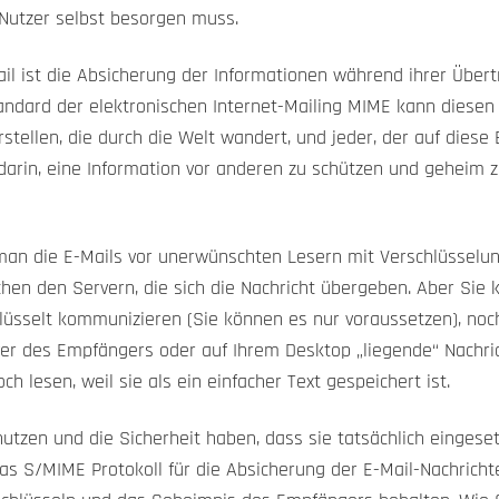
 Nutzer selbst besorgen muss.
il ist die Absicherung der Informationen während ihrer Über
andard der elektronischen Internet-Mailing MIME kann diesen 
rstellen, die durch die Welt wandert, und jeder, der auf diese 
darin, eine Information vor anderen zu schützen und geheim zu
man die E-Mails vor unerwünschten Lesern mit Verschlüsselun
hen den Servern, die sich die Nachricht übergeben. Aber Sie 
hlüsselt kommunizieren (Sie können es nur voraussetzen), noc
r des Empfängers oder auf Ihrem Desktop „liegende“ Nachric
h lesen, weil sie als ein einfacher Text gespeichert ist.
utzen und die Sicherheit haben, dass sie tatsächlich einges
s S/MIME Protokoll für die Absicherung der E-Mail-Nachrichte