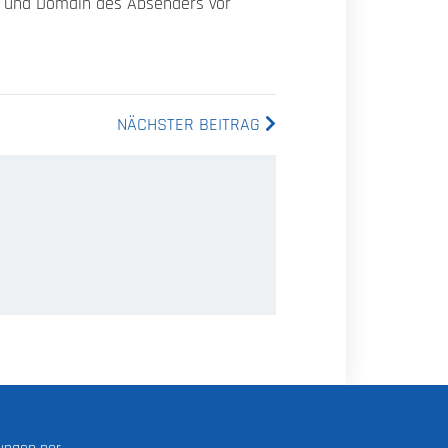
en und Domain des Absenders vor
NÄCHSTER BEITRAG
lungen per