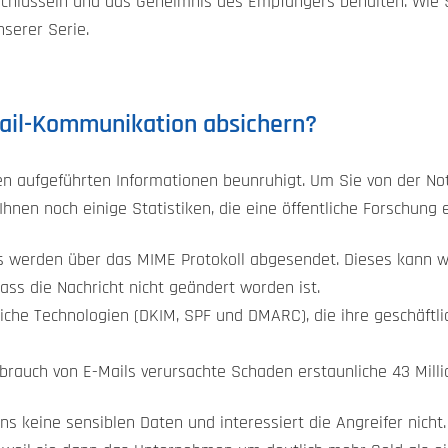
rschlüsseln und das Geheimnis des Empfängers behalten. Wie S
nserer Serie.
Mail-Kommunikation absichern?
n aufgeführten Informationen beunruhigt. Um Sie von der No
Ihnen noch einige Statistiken, die eine öffentliche Forschung 
ls werden über das MIME Protokoll abgesendet. Dieses kann w
dass die Nachricht nicht geändert worden ist.
che Technologien (DKIM, SPF und DMARC), die ihre geschäftli
rauch von E-Mails verursachte Schaden erstaunliche 43 Millia
ns keine sensiblen Daten und interessiert die Angreifer nich