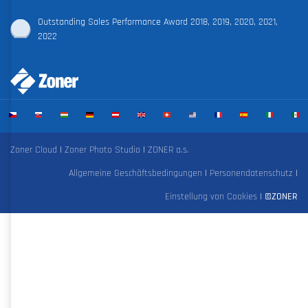
Outstanding Sales Performance Award 2018, 2019, 2020, 2021,
2022
Zoner Cloud
|
Zoner Photo Studio
|
ZONER a.s.
Allgemeine Geschäftsbedingungen
|
Personendatenschutz
|
Einstellung von Cookies
|
©ZONER