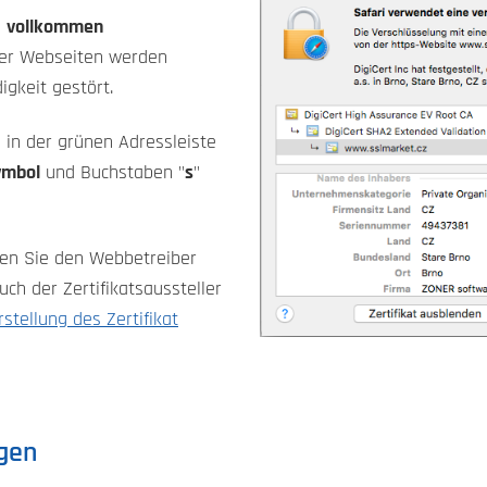
d
vollkommen
er Webseiten werden
gkeit gestört.
in der grünen Adressleiste
ymbol
und Buchstaben "
s
"
en Sie den Webbetreiber
ch der Zertifikatsaussteller
rstellung des Zertifikat
agen