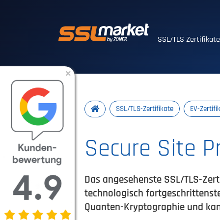
Vertrauenswürdig
SSL/TLS Zertifikat
×
SSL/TLS-Zertifikate
EV-Zertifi
Secure Site Pr
Das angesehenste SSL/TLS-Zerti
technologisch fortgeschrittenst
Quanten-Kryptographie und ka