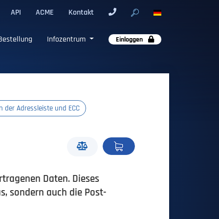
API
ACME
Kontakt
Bestellung
Infozentrum
Einloggen
n der Adressleiste und ECC
rtragenen Daten. Dieses
us, sondern auch die Post-