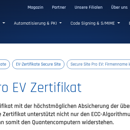
Magazin
Partner
Unsere Filialen
Über uns
e SSL/TLS-Zertifikate
e
Automatisierung & PKI
Code Signing & S/MIME
kate
EV-Zertifikate Secure Site
Secure Site Pro EV: Firmenname i
o EV Zertifikat
fikat mit der höchstmöglichen Absicherung der übe
e Zertifikat unterstützt nicht nur den ECC-Algorithm
nn somit den Quantencomputern widerstehen.