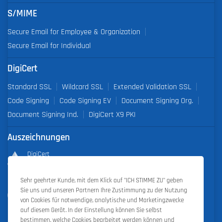
S/MIME
Secure Email for Employee & Organization
Secure Email for Individual
DigiCert
Standard SSL
Wildcard SSL
Extended Validation SSL
Code Signing
Code Signing EV
Document Signing Org.
Document Signing Ind.
DigiCert X9 PKI
Auszeichnungen
DigiCert
Partner of the Year 2019
Sehr geehrter Kunde, mit dem Klick auf "ICH STIMME ZU" geben
Outstanding Sales Performance Award 2018, 2019, 2020, 2021,
Sie uns und unseren Partnern Ihre Zustimmung zu der Nutzung
2022
von Cookies für notwendige, analytische und Marketingzwecke
auf diesem Gerät. In der Einstellung können Sie selbst
bestimmen, welche Cookies bearbeitet werden können und