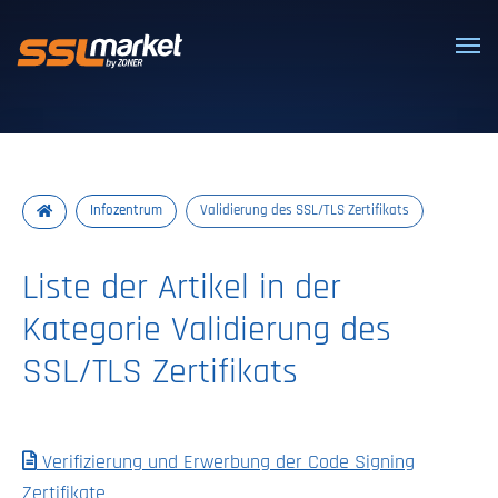
Vertrauenswürdige SSL/TLS-Zertifi
Infozentrum
Validierung des SSL/TLS Zertifikats
Liste der Artikel in der
Kategorie Validierung des
SSL/TLS Zertifikats
Verifizierung und Erwerbung der Code Signing
Zertifikate