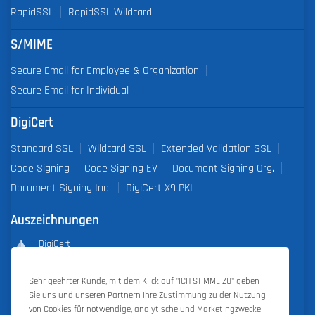
RapidSSL
RapidSSL Wildcard
S/MIME
Secure Email for Employee & Organization
Secure Email for Individual
DigiCert
Standard SSL
Wildcard SSL
Extended Validation SSL
Code Signing
Code Signing EV
Document Signing Org.
Document Signing Ind.
DigiCert X9 PKI
Auszeichnungen
DigiCert
Partner of the Year 2019
Sehr geehrter Kunde, mit dem Klick auf "ICH STIMME ZU" geben
Outstanding Sales Performance Award 2018, 2019, 2020, 2021,
Sie uns und unseren Partnern Ihre Zustimmung zu der Nutzung
2022
von Cookies für notwendige, analytische und Marketingzwecke