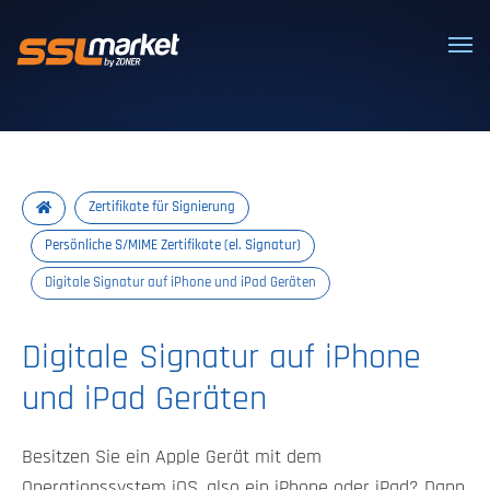
Vertrauenswürdige SSL/TLS-Zertifi
Zertifikate für Signierung
Persönliche S/MIME Zertifikate (el. Signatur)
Digitale Signatur auf iPhone und iPad Geräten
Digitale Signatur auf iPhone
und iPad Geräten
Besitzen Sie ein Apple Gerät mit dem
Operationssystem iOS, also ein iPhone oder iPad? Dann