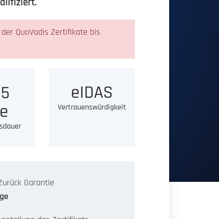
ifiziert.
er QuoVadis Zertifikate bis
eIDAS
5
e
Vertrauenswürdigkeit
sdauer
Zurück Garantie
age