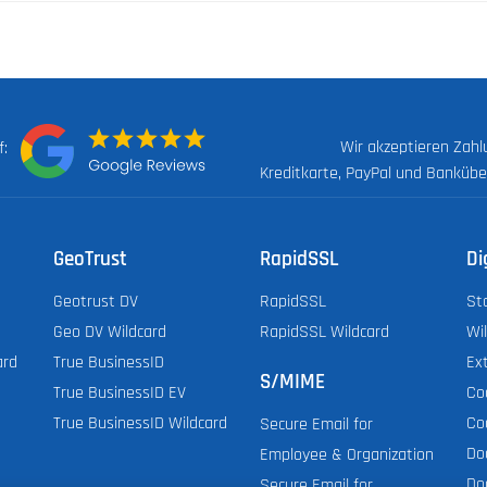
Wir akzeptieren Zah
uf:
Kreditkarte, PayPal und Banküb
GeoTrust
RapidSSL
Di
Geotrust DV
RapidSSL
St
Geo DV Wildcard
RapidSSL Wildcard
Wi
ard
True BusinessID
Ex
S/MIME
True BusinessID EV
Co
True BusinessID Wildcard
Co
Secure Email for
Do
Employee & Organization
Do
Secure Email for