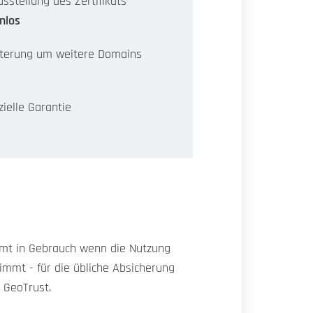
sstellung des Zertifikats
nlos
terung um weitere Domains
zielle Garantie
mmt in Gebrauch wenn die Nutzung
stimmt - für die übliche Absicherung
 GeoTrust.