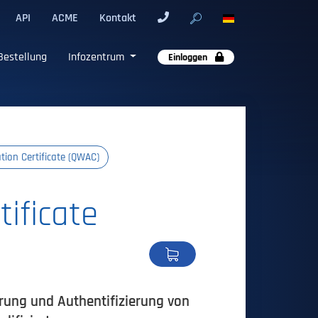
API
ACME
Kontakt
Bestellung
Infozentrum
Einloggen
tion Certificate (QWAC)
tificate
erung und Authentifizierung von