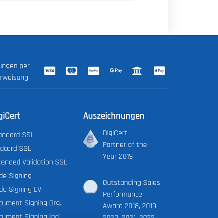
lungen per
erweisung.
giCert
Auszeichnungen
DigiCert
andard SSL
Partner of the
ldcard SSL
Year 2019
tended Validation SSL
de Signing
Outstanding Sales
de Signing EV
Performance
cument Signing Org.
Award 2018, 2019,
cument Signing Ind.
2020, 2021, 2022