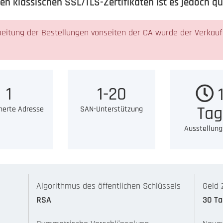
 klassischen SSL/TLS-Zertifikaten ist es jedoch qual
itung der Bestellungen vonseiten der CA wurde der Verkauf d
1
1-20
1
Tag
herte Adresse
SAN-Unterstützung
Ausstellung
Algorithmus des öffentlichen Schlüssels
Geld 
RSA
30 T