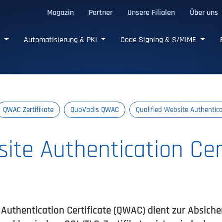
Magazin
Partner
Unsere Filialen
Über uns
e SSL/TLS-Zertifikate
e
Automatisierung & PKI
Code Signing & S/MIME
QWAC Zertifikate
QuoVadis QWAC
Qualified Website Authentica
ite Authentication Cer
e Authentication Certificate (QWAC) dient zur Absich