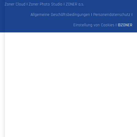
Zoner Cloud
|
Zoner Photo Studio
|
ZONER a.s.
Allgemeine Geschäftsbedingungen
|
Personendatenschutz
|
Einstellung von Cookies
|
©ZONER