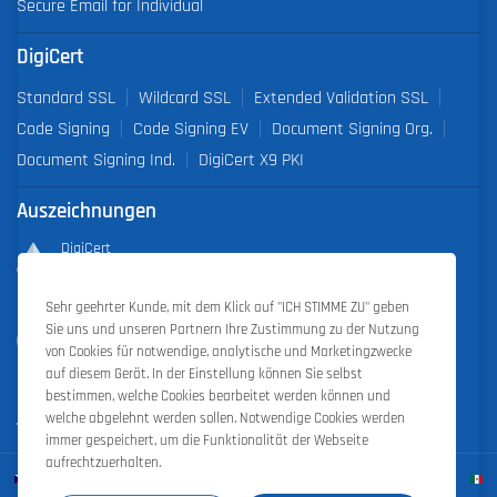
Secure Email for Individual
DigiCert
Standard SSL
Wildcard SSL
Extended Validation SSL
Code Signing
Code Signing EV
Document Signing Org.
Document Signing Ind.
DigiCert X9 PKI
Auszeichnungen
DigiCert
Partner of the Year 2019
Sehr geehrter Kunde, mit dem Klick auf "ICH STIMME ZU" geben
Outstanding Sales Performance Award 2018, 2019, 2020, 2021,
Sie uns und unseren Partnern Ihre Zustimmung zu der Nutzung
2022
von Cookies für notwendige, analytische und Marketingzwecke
auf diesem Gerät. In der Einstellung können Sie selbst
bestimmen, welche Cookies bearbeitet werden können und
welche abgelehnt werden sollen. Notwendige Cookies werden
immer gespeichert, um die Funktionalität der Webseite
aufrechtzuerhalten.