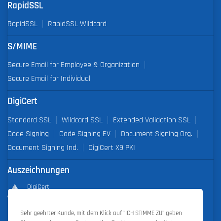
RapidSSL
RapidSSL
RapidSSL Wildcard
S/MIME
Secure Email for Employee & Organization
Secure Email for Individual
DigiCert
Standard SSL
Wildcard SSL
Extended Validation SSL
Code Signing
Code Signing EV
Document Signing Org.
Document Signing Ind.
DigiCert X9 PKI
Auszeichnungen
DigiCert
Partner of the Year 2019
Sehr geehrter Kunde, mit dem Klick auf "ICH STIMME ZU" geben