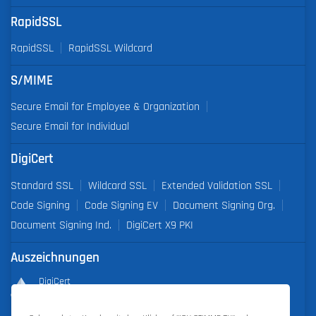
RapidSSL
RapidSSL
RapidSSL Wildcard
S/MIME
Secure Email for Employee & Organization
Secure Email for Individual
DigiCert
Standard SSL
Wildcard SSL
Extended Validation SSL
Code Signing
Code Signing EV
Document Signing Org.
Document Signing Ind.
DigiCert X9 PKI
Auszeichnungen
DigiCert
Partner of the Year 2019