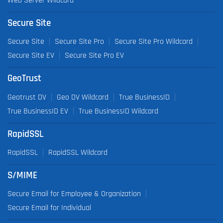
Web Server Wildcard
Secure Site
Secure Site
Secure Site Pro
Secure Site Pro Wildcard
Secure Site EV
Secure Site Pro EV
GeoTrust
Geotrust DV
Geo DV Wildcard
True BusinessID
True BusinessID EV
True BusinessID Wildcard
RapidSSL
RapidSSL
RapidSSL Wildcard
S/MIME
Secure Email for Employee & Organization
Secure Email for Individual