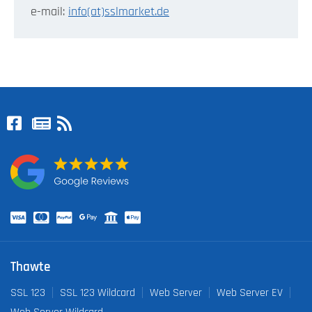
e-mail:
info(at)sslmarket.de
Thawte
SSL 123
SSL 123 Wildcard
Web Server
Web Server EV