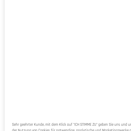
Sehr geehrter Kunde, mit dem Klick auf "ICH STIMME ZU" geben Sie uns und 
der Nutzung von Cookies für notwendige, analytische und Marketingzwecke au