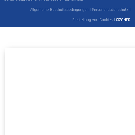
Allgemeine Geschäftsbedingungen
|
Personendatenschutz
|
Einstellung von Cookies
|
©ZONER