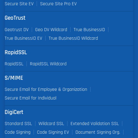
Secure Site EV
Secure Site Pro EV
GeoTrust
Geotrust DV
Geo DV Wildcard
True BusinessID
True BusinessID EV
True BusinessID Wildcard
RapidSSL
RapidSSL
RapidSSL Wildcard
S/MIME
Secure Email for Employee & Organization
Secure Email for Individual
DigiCert
Standard SSL
Wildcard SSL
Extended Validation SSL
Code Signing
Code Signing EV
Document Signing Org.