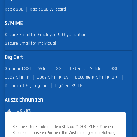
RapidSSL
RapidSSL Wildcard
S/MIME
Secure Email for Employee & Organization
Secure Email for Individual
DigiCert
Standard SSL
Wildcard SSL
Extended Validation SSL
Code Signing
Code Signing EV
Document Signing Org.
Document Signing Ind.
DigiCert X9 PKI
Auszeichnungen
DigiCert
Partner of the Year 2019
Sehr geehrter Kunde, mit dem Klick auf "ICH STIMME ZU" geben
Outstanding Sales Performance Award 2018, 2019, 2020, 2021,
Sie uns und unseren Partnern Ihre Zustimmung zu der Nutzung