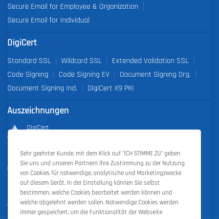
Secure Email for Employee & Organization
Secure Email for Individual
DigiCert
Standard SSL
Wildcard SSL
Extended Validation SSL
Code Signing
Code Signing EV
Document Signing Org.
Document Signing Ind.
DigiCert X9 PKI
Auszeichnungen
DigiCert
Partner of the Year 2019
Sehr geehrter Kunde, mit dem Klick auf "ICH STIMME ZU" geben
Outstanding Sales Performance Award 2018, 2019, 2020, 2021,
Sie uns und unseren Partnern Ihre Zustimmung zu der Nutzung
2022
von Cookies für notwendige, analytische und Marketingzwecke
auf diesem Gerät. In der Einstellung können Sie selbst
bestimmen, welche Cookies bearbeitet werden können und
welche abgelehnt werden sollen. Notwendige Cookies werden
immer gespeichert, um die Funktionalität der Webseite