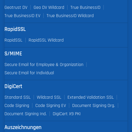
Geotrust DV
Geo DV Wildcard
True BusinessID
True BusinessID EV
True BusinessID Wildcard
RapidSSL
RapidSSL
RapidSSL Wildcard
S/MIME
Secure Email for Employee & Organization
Secure Email for Individual
DigiCert
Standard SSL
Wildcard SSL
Extended Validation SSL
Code Signing
Code Signing EV
Document Signing Org.
Document Signing Ind.
DigiCert X9 PKI
Auszeichnungen