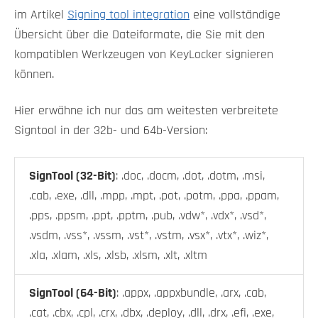
im Artikel
Signing tool integration
eine vollständige
Übersicht über die Dateiformate, die Sie mit den
kompatiblen Werkzeugen von KeyLocker signieren
können.
Hier erwähne ich nur das am weitesten verbreitete
Signtool in der 32b- und 64b-Version:
SignTool (32-Bit)
: .doc, .docm, .dot, .dotm, .msi,
.cab, .exe, .dll, .mpp, .mpt, .pot, .potm, .ppa, .ppam,
.pps, .ppsm, .ppt, .pptm, .pub, .vdw*, .vdx*, .vsd*,
.vsdm, .vss*, .vssm, .vst*, .vstm, .vsx*, .vtx*, .wiz*,
.xla, .xlam, .xls, .xlsb, .xlsm, .xlt, .xltm
SignTool (64-Bit)
: .appx, .appxbundle, .arx, .cab,
.cat, .cbx, .cpl, .crx, .dbx, .deploy, .dll, .drx, .efi, .exe,