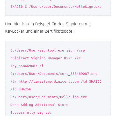
SHA256 C:/Users/User/Documents/HelloSign.exe
Und hier ist ein Beispiel für das Signieren mit
KeyLocker und einer Zertifikatsdatei:
C:/Users/User>signtool.exe sign /csp
"DigiCert Signing Manager KSP" /kc
key_558469087 /f
C:/Users/User/Documents/cert_558469087.crt
/tr http://timestamp.digicert.com /td SHA256
/fd SHA256
C:/Users/User/Documents/HelloSign.exe
Done Adding Additional Store
Successfully signed: