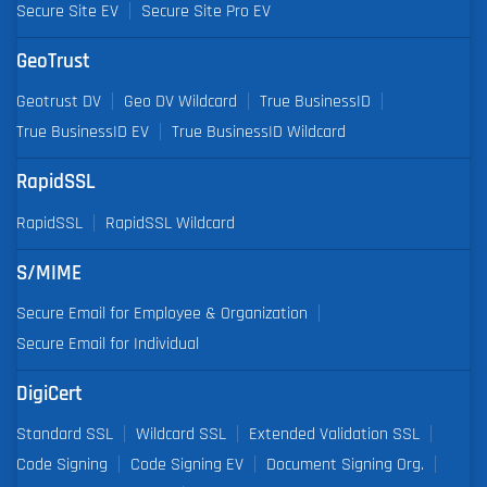
Secure Site EV
Secure Site Pro EV
GeoTrust
Geotrust DV
Geo DV Wildcard
True BusinessID
True BusinessID EV
True BusinessID Wildcard
RapidSSL
RapidSSL
RapidSSL Wildcard
S/MIME
Secure Email for Employee & Organization
Secure Email for Individual
DigiCert
Standard SSL
Wildcard SSL
Extended Validation SSL
Code Signing
Code Signing EV
Document Signing Org.