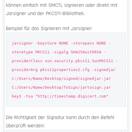
können einfach mit SMCTL signieren oder direkt mit
Jarsigner und der PKCS11-Bibliothek.
Beispiel für das Signieren mit Jarsigner:
jarsigner -keystore NONE -storepass NONE -
storetype PKCS11 -sigalg SHA256withRSA -
providerClass sun.security.pkcs11.SunPKCS11 -
providerArg pkcs11properties2.cfg -signedjar
C:/Users/Name/Desktop/signed/signedjar.jar
C:/Users/Name/Desktop/ToSign/jartosign.jar
key3 -tsa "http://timestamp.digicert.com"
Die Richtigkeit der Signatur kann durch den Befehl
überprüft werden: