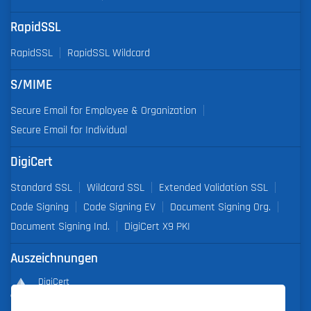
RapidSSL
RapidSSL
RapidSSL Wildcard
S/MIME
Secure Email for Employee & Organization
Secure Email for Individual
DigiCert
Standard SSL
Wildcard SSL
Extended Validation SSL
Code Signing
Code Signing EV
Document Signing Org.
Document Signing Ind.
DigiCert X9 PKI
Auszeichnungen
DigiCert
Partner of the Year 2019