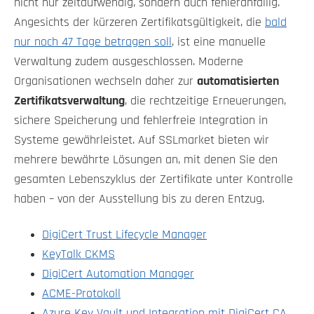
nicht nur zeitaufwendig, sondern auch fehleranfällig.
Angesichts der kürzeren Zertifikatsgültigkeit, die
bald
nur noch 47 Tage betragen soll
, ist eine manuelle
Verwaltung zudem ausgeschlossen. Moderne
Organisationen wechseln daher zur
automatisierten
Zertifikatsverwaltung
, die rechtzeitige Erneuerungen,
sichere Speicherung und fehlerfreie Integration in
Systeme gewährleistet. Auf SSLmarket bieten wir
mehrere bewährte Lösungen an, mit denen Sie den
gesamten Lebenszyklus der Zertifikate unter Kontrolle
haben – von der Ausstellung bis zu deren Entzug.
DigiCert Trust Lifecycle Manager
KeyTalk CKMS
DigiCert Automation Manager
ACME-Protokoll
Azure Key Vault und Integration mit DigiCert CA