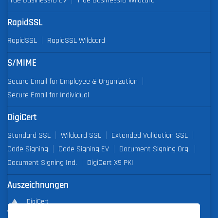
True BusinessID EV
True BusinessID Wildcard
RapidSSL
RapidSSL
RapidSSL Wildcard
S/MIME
Secure Email for Employee & Organization
Secure Email for Individual
DigiCert
Standard SSL
Wildcard SSL
Extended Validation SSL
Code Signing
Code Signing EV
Document Signing Org.
Document Signing Ind.
DigiCert X9 PKI
Auszeichnungen
DigiCert
Partner of the Year 2019