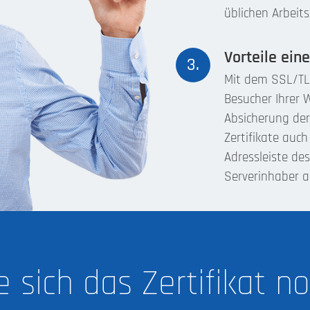
üblichen Arbeit
Vorteile ein
3.
Mit dem SSL/TL
Besucher Ihrer 
Absicherung de
Zertifikate auch
Adressleiste des
Serverinhaber au
e sich das Zertifikat n