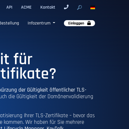
API
ACME
Kontakt
Bestellung
Infozentrum
Einloggen
it für
tifikate?
kürzung der Gültigkeit öffentlicher TLS-
auch die Gültigkeit der Domänenvalidierung
tisierung Ihrer TLS-Zertifikate – bevor das
ate kommen. Wir haben für Sie mehrere
t Lifecycle Manager, KeyTalk
.