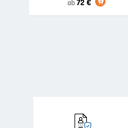
72 €
ab