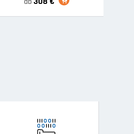
308 €
ab