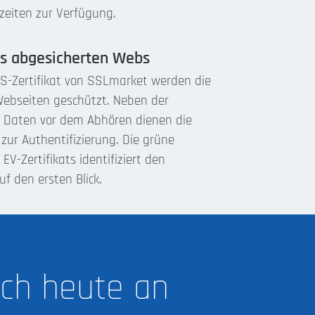
szeiten zur Verfügung.
es abgesicherten Webs
S-Zertifikat von SSLmarket werden die
Webseiten geschützt. Neben der
r Daten vor dem Abhören dienen die
 zur Authentifizierung. Die grüne
 EV-Zertifikats identifiziert den
f den ersten Blick.
och heute an