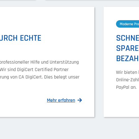
Moderne Pro
URCH ECHTE
SCHNE
SPAREN
BEZAH
professioneller Hilfe und Unterstützung
Wir sind DigiCert Certified Partner
Wir bieten
erung von CA DigiCert. Dies belegt unser
Online-Zah
PayPal an.
Mehr erfahren