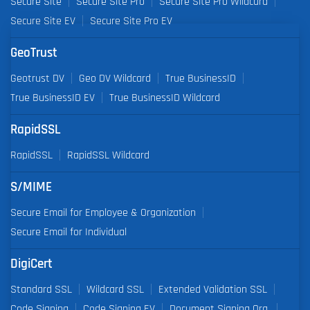
Secure Site
Secure Site Pro
Secure Site Pro Wildcard
Secure Site EV
Secure Site Pro EV
GeoTrust
Geotrust DV
Geo DV Wildcard
True BusinessID
True BusinessID EV
True BusinessID Wildcard
RapidSSL
RapidSSL
RapidSSL Wildcard
S/MIME
Secure Email for Employee & Organization
Secure Email for Individual
DigiCert
Standard SSL
Wildcard SSL
Extended Validation SSL
Code Signing
Code Signing EV
Document Signing Org.