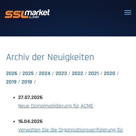
Vertrauenswürdige SSL/TLS-Zertifi
Archiv der Neuigkeiten
2026
2025
2024
2023
2022
2021
2020
2019
2018
27.07.2026
Neue Domainvalidierung für ACME
16.04.2026
Verwalten Sie die Organisationsverifizierung für