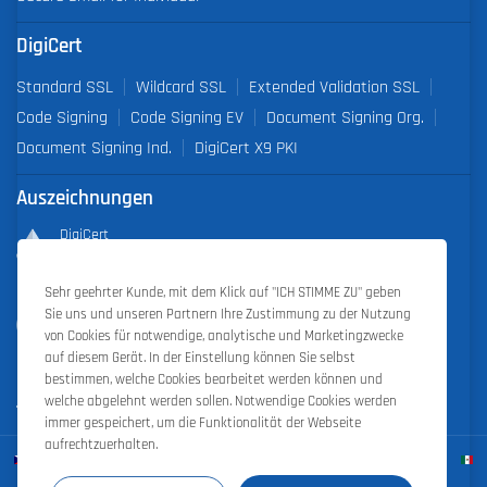
DigiCert
Standard SSL
Wildcard SSL
Extended Validation SSL
Code Signing
Code Signing EV
Document Signing Org.
Document Signing Ind.
DigiCert X9 PKI
Auszeichnungen
DigiCert
Partner of the Year 2019
Sehr geehrter Kunde, mit dem Klick auf "ICH STIMME ZU" geben
Outstanding Sales Performance Award 2018, 2019, 2020, 2021,
Sie uns und unseren Partnern Ihre Zustimmung zu der Nutzung
2022
von Cookies für notwendige, analytische und Marketingzwecke
auf diesem Gerät. In der Einstellung können Sie selbst
bestimmen, welche Cookies bearbeitet werden können und
welche abgelehnt werden sollen. Notwendige Cookies werden
immer gespeichert, um die Funktionalität der Webseite
aufrechtzuerhalten.