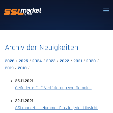
Vertrauenswürdige SSL/TLS-Zertifi
Archiv der Neuigkeiten
2026
2025
2024
2023
2022
2021
2020
2019
2018
26.11.2021
Geänderte FILE Verifizierung von Domains
22.11.2021
SSLmarket ist Nummer Eins in jeder Hinsicht