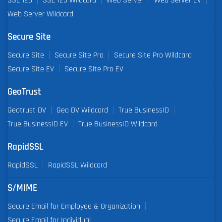
Web Server Wildcard
Secure Site
Secure Site
Secure Site Pro
Secure Site Pro Wildcard
Secure Site EV
Secure Site Pro EV
GeoTrust
Geotrust DV
Geo DV Wildcard
True BusinessID
True BusinessID EV
True BusinessID Wildcard
RapidSSL
RapidSSL
RapidSSL Wildcard
S/MIME
Secure Email for Employee & Organization
Secure Email for Individual