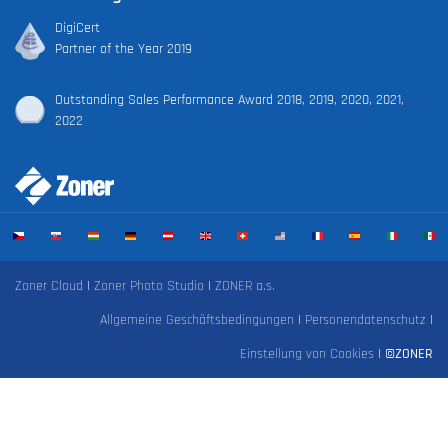
DigiCert
Partner of the Year 2019
Outstanding Sales Performance Award 2018, 2019, 2020, 2021,
2022
Zoner Cloud
|
Zoner Photo Studio
|
ZONER a.s.
Allgemeine Geschäftsbedingungen
|
Personendatenschutz
|
Einstellung von Cookies
|
©ZONER