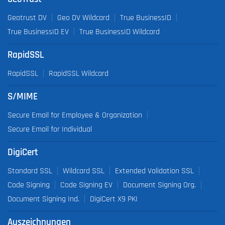
Geotrust DV
Geo DV Wildcard
True BusinessID
True BusinessID EV
True BusinessID Wildcard
RapidSSL
RapidSSL
RapidSSL Wildcard
S/MIME
Secure Email for Employee & Organization
Secure Email for Individual
DigiCert
Standard SSL
Wildcard SSL
Extended Validation SSL
Code Signing
Code Signing EV
Document Signing Org.
Document Signing Ind.
DigiCert X9 PKI
Auszeichnungen