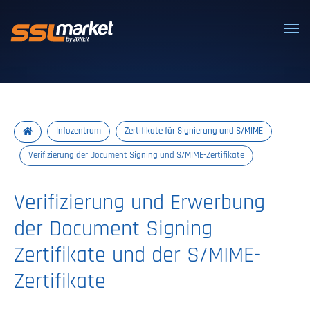
Vertrauenswürdige SSL/TLS-Zertifi
Infozentrum
Zertifikate für Signierung und S/MIME
Verifizierung der Document Signing und S/MIME-Zertifikate
Verifizierung und Erwerbung
der Document Signing
Zertifikate und der S/MIME-
Zertifikate