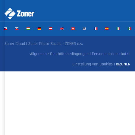
Zoner Cloud
|
Zoner Photo Studio
|
ZONER a.s.
Allgemeine Geschäftsbedingungen
|
Personendatenschutz
|
Einstellung von Cookies
|
©ZONER