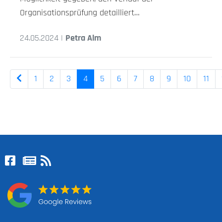
Organisationsprüfung detailliert…
24.05.2024 |
Petra Alm
1
2
3
4
5
6
7
8
9
10
11